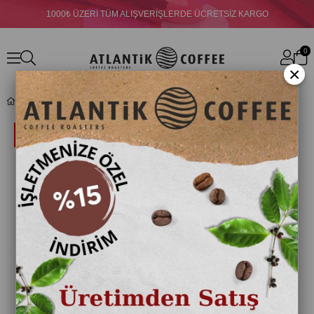
1000₺ ÜZERİ TÜM ALIŞVERİŞLERDE ÜCRETSİZ KARGO
0
×
Atlantik Ada Çayı 125 gr