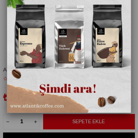
Atlantik Nane Limon Çayı 250 gr
₺175,00
(KDV Dahil)