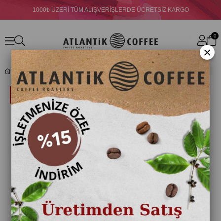
1000₺ ÜZERİ TÜM ALIŞVERİŞLERDE ÜCRETSİZ KARGO
0
×
Atlantik Nane Limon Çayı 250 gr